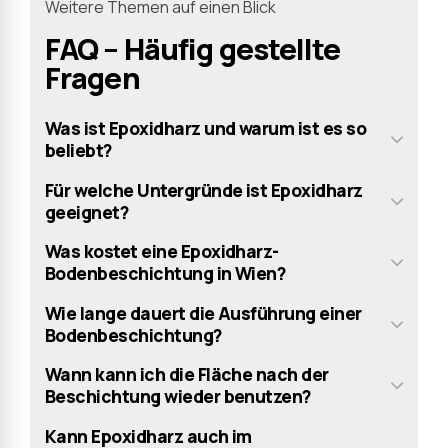
6
9
Weitere Themen auf einen Blick
7
0
FAQ – Häufig gestellte
Fragen
8
Was ist Epoxidharz und warum ist es so
9
beliebt?
0
Für welche Untergründe ist Epoxidharz
geeignet?
Was kostet eine Epoxidharz-
Bodenbeschichtung in Wien?
Wie lange dauert die Ausführung einer
Bodenbeschichtung?
Wann kann ich die Fläche nach der
Beschichtung wieder benutzen?
Kann Epoxidharz auch im