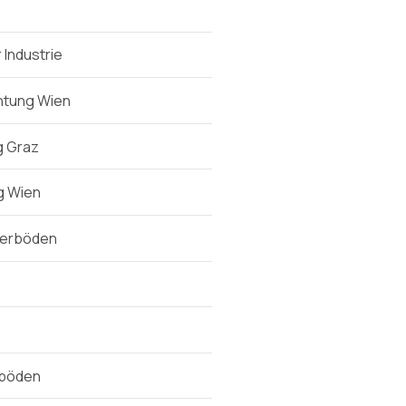
 Industrie
htung Wien
g Graz
g Wien
llerböden
tböden