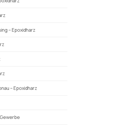
poxidharz
arz
ing – Epoxidharz
rz
z
arz
nau – Epoxidharz
& Gewerbe