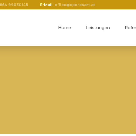
 664 99030145
E-Mail
office@eporesart.at
Home
Leistungen
Refe