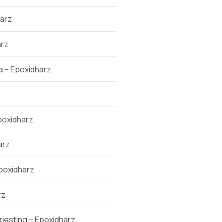
arz
arz
 – Epoxidharz
poxidharz
arz
poxidharz
rz
esting – Epoxidharz