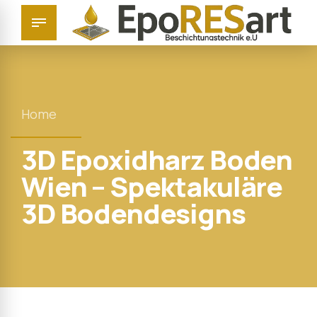
Home
3D Epoxidharz Boden
Wien – Spektakuläre
3D Bodendesigns